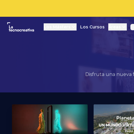
La tecnocreativa
Los Másters
Los Cursos
Áreas
L
Disfruta una nueva 