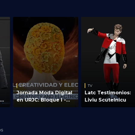
TV
TV
n
Episodio 3 - Diseñando la
Episodio 4 - Los avatare
ciudad
llegan a la ciudad
Se diseña una ciudad que pueda
La ciudad cobra vida, con la
crecer en el tiempo y el espacio,
creación de sus ciudadanos
para evolucionar al ritmo de la
virtuales. Para ello, se van
para
tecnología. Desde la ampliación y
diseñando avatares a medida d
e
mejora de las calles, los parques, la
las necesidades de comunicaci
el
galería virtual, los colegios, los
formación de Planeta ODS.
hospitales, la integración de
E.
nuevos edificios, la ciudad
TV
TV
comienza a cobrar forma.
Jornada Moda Digital
Latc Testimonios:
el
en URJC: Bloque I -
Liviu Scutelnicu
Moda Digital:
Creatividad y
electricidad #1
os