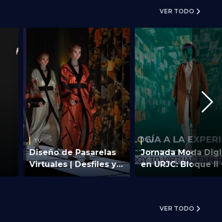
VER TODO
TV
s
Episodio 5 - Visitando el
metaverso educativo
Por último, damos una vuelta por
las distintas zonas visitables con
un mini-juego de los peligros en el
e
hogar, aprendiendo sobre la
ón y
seguridad vial y visitando la Galería
Virtual y el Expopark, donde se
abre una puerta virtual a los
programas existentes de la
TV
TV
Fundación MAPFRE.
Diseño de Pasarelas
Jornada Moda Digi
Virtuales | Desfiles y
en URJC: Bloque II 
Fashion Weeks
De la tecnología a 
experiencia virtual
VER TODO