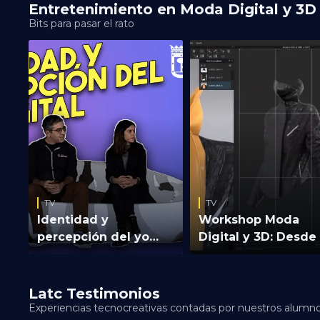
Entretenimiento en Moda Digital y 3D
Bits para pasar el rato
TV
TV
Episodio 1 - El nacimiento
Episodio 2 - La evolució
del metaverso educativo
visual
Cómo empezó todo: partiendo de
Se realizó un proceso de co-
la visión de la Fundación MAPFRE
creación junto al equipo de
de desarrollar herramientas
Fundación MAPFRE, realizando
interactivas para mejorar el
sesiones de ilustración en vivo 
aprendizaje de los niños en lo
recoger todas las necesidades d
peligros del hogar. Creando así una
cliente. Creando así la historia d
historia, un espacio virtual y un
Planeta ODS, el metaverso
entorno 3D que pudiera ser
educativo de Fundación MAPFR
TV
TV
interactivo y navegable.
Identidad y
Workshop Moda
percepción del yo
Digital y 3D: Desde 
digital | Summit in
patrón 2D al
Game 2022
resultado 3D
Latc Testimonios
Experiencias tecnocreativas contadas por nuestros alumn