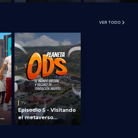
avatarización
avatar
VER TODO
TV
TV
Introducción al proceso
Making-of 2/6 -
de avatarización
Construcción del avata
er
Iñigo Becerril nos explica el
Proceso de construcción del av
o al
proceso de digitalización y
de Lucía Fernández utilizando 
vectorización de una persona,
software Browzwear y 3D Char
tomando las medidas clásicas de
Creator.
alta costura y al mismo tiempo, por
al
inteligencia artificial, utilizando en
 y
esta ocasión el software 3D Look.
TV
l.
Episodio 5 - Visitando
a
el metaverso
educativo