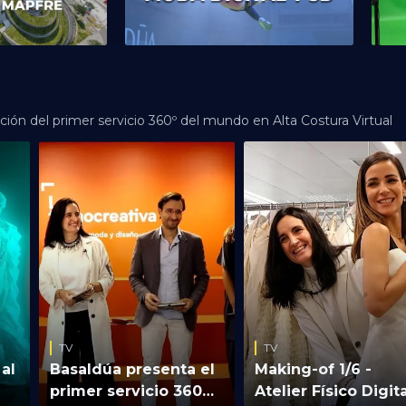
ión del primer servicio 360º del mundo en Alta Costura Virtual
TV
TV
 al
Basaldúa presenta el
Making-of 1/6 -
primer servicio 360
Atelier Físico Digit