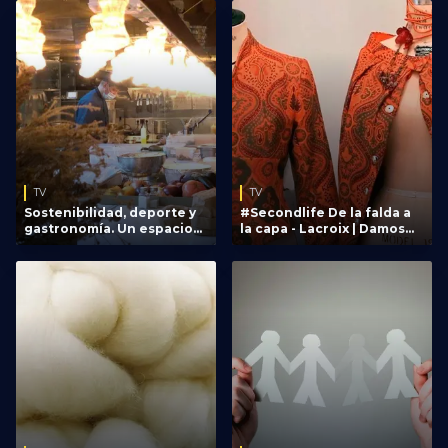
TV
TV
Sostenibilidad, deporte y
#Secondlife De la falda a
gastronomía. Un espacio
la capa - Lacroix | Damos
de reunión
una segunda vida a una
falda
TV
TV
Sostenibilidad, deporte y
#Secondlife De la falda a la
gastronomía. Un espacio de
capa - Lacroix | Damos una