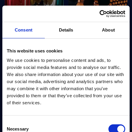
TV
TV
Emprendimiento y consumo
Workshop Upcycling
sostenible: Matiz.life
TV
TV
Alquiler de ropa | El
#Secondlife Chaleco - Boy
Consent
Details
About
modelo de negocio La Más
London
Mona
This website uses cookies
We use cookies to personalise content and ads, to
provide social media features and to analyse our traffic.
We also share information about your use of our site with
our social media, advertising and analytics partners who
TV
TV
may combine it with other information that you’ve
Alquiler de ropa | El modelo
#Secondlife Chaleco - Boy
provided to them or that they’ve collected from your use
de negocio La Más Mona
London
TV
TV
of their services.
#Secondlife De
#Secondlife​ Abrigo -
servilleteros a collar
Loewe | Creamos una
nueva prenda
Consent
Necessary
Selection