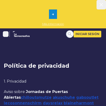
Dism
→
Más información
La tecnocreativa
INICIAR SESIÓN
Menu
Política de privacidad
1. Privacidad
Aviso sobre
Jornadas de Puertas
Abiertas
chilloutsmutze
akuschuhe
gabsoutlet
lecosonnenschirm
daysrelax
blaineharmont