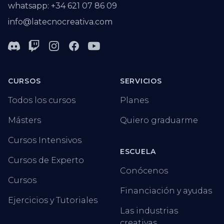
whatsapp: +34 621 07 86 09
info@latecnocreativa.com
Discord
Twitch
Instagram
Facebook
Youtube
CURSOS
SERVICIOS
Todos los cursos
Planes
Másters
Quiero graduarme
Cursos Intensivos
ESCUELA
Cursos de Experto
Conócenos
Cursos
Financiación y ayudas
Ejercicios y Tutoriales
Las industrias
creativas