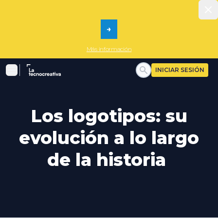
Dism
→
Más información
La tecnocreativa
INICIAR SESIÓN
Menu
Los logotipos: su
evolución a lo largo
de la historia