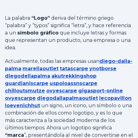
La palabra
“Logo”
deriva del término griego
“palabra” y “typos” significa “letra”, y hace referencia
a un
símbolo gráfico
que incluye letras y formas
que representan un producto, una empresa o una
idea.
Actualmente, todas las empresas usan
diego-dalla-
palma
marellaoutlet
tatascarpe
ynotborse
diegodellapalma
akutrekkingshop
guardianiscarpe
uspoloassnscarpe
chilloutsmutze
ovyescarpe
gigasport-online
ovyescarpe
diegodallapalmaoutlet
lecopavillon
loevenichhut
un signo, un icono, un símbolo o una
combinación de ellos como logotipo, y es lo que
más caracteriza a la sociedad moderna de los
últimos tiempos. Ahora un logotipo significa
“marca
”, presentándola al nivel de convertirse en el