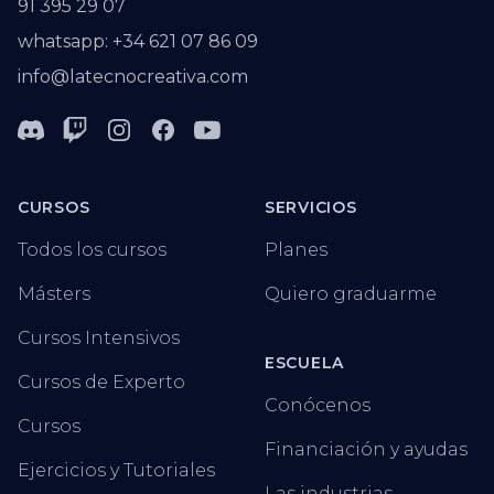
91 395 29 07
whatsapp: +34 621 07 86 09
info@latecnocreativa.com
Discord
Twitch
Instagram
Facebook
Youtube
CURSOS
SERVICIOS
Todos los cursos
Planes
Másters
Quiero graduarme
Cursos Intensivos
ESCUELA
Cursos de Experto
Conócenos
Cursos
Financiación y ayudas
Ejercicios y Tutoriales
Las industrias