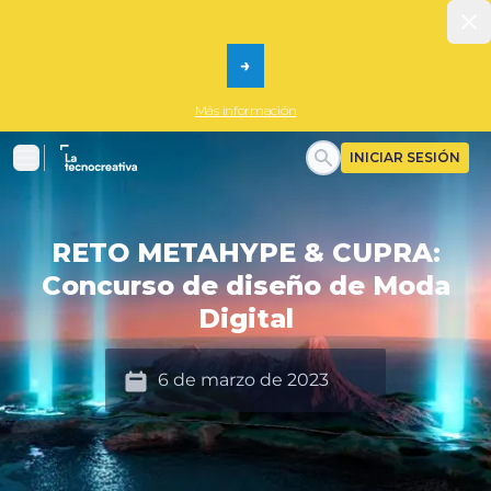
Dis
→
Más información
La tecnocreativa
INICIAR SESIÓN
Menu
RETO METAHYPE & CUPRA:
Concurso de diseño de Moda
Digital
Date
6 de marzo de 2023