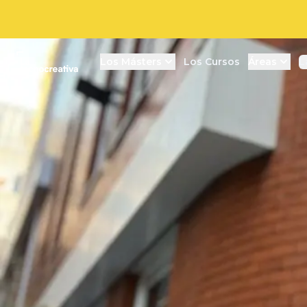
La tecnocreativa
Los Másters
Los Cursos
Áreas
L