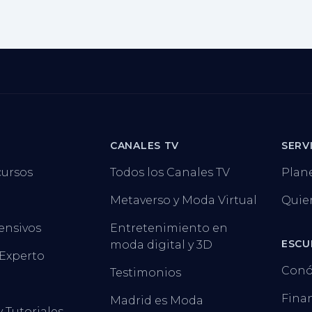
CANALES TV
SERV
cursos
Todos los Canales TV
Plan
Metaverso y Moda Virtual
Quie
ensivos
Entretenimiento en
ESCU
moda digital y 3D
 Experto
Conó
Testimonios
Finan
Madrid es Moda
y Tutoriales