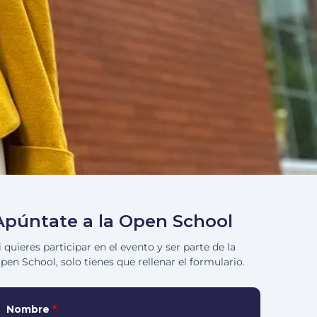
Apúntate a la Open School
i quieres participar en el evento y ser parte de la
pen School, solo tienes que rellenar el formulario.
Nombre
*