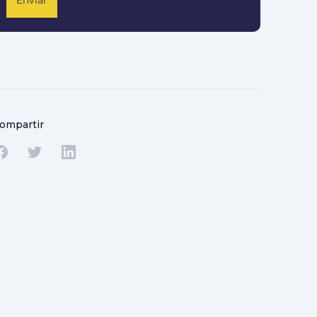
Enviar
ompartir
Compartir en Facebook
Compartir en Twitter
Compartir en Linkedin