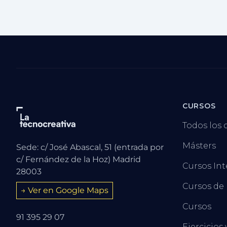
CURSOS
Todos los 
Másters
Sede: c/ José Abascal, 51 (entrada por
c/ Fernández de la Hoz) Madrid
Cursos Int
28003
Cursos de
→ Ver en Google Maps
Cursos
91 395 29 07
Ejercicios 