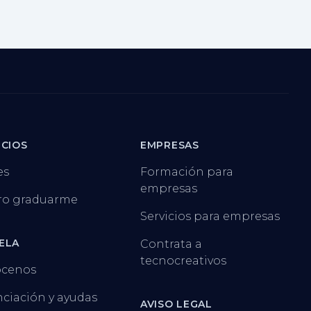
ICIOS
EMPRESAS
es
Formación para
empresas
ro graduarme
Servicios para empresas
ELA
Contrata a
tecnocreativos
cenos
ciación y ayudas
AVISO LEGAL