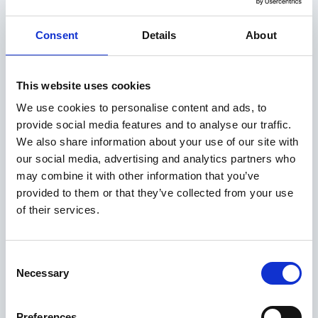
Apúntate a la Open School
Si quieres participar en el evento y ser parte de la
Consent
Details
About
Open School, solo tienes que rellenar el formulario.
This website uses cookies
Nombre
*
We use cookies to personalise content and ads, to
provide social media features and to analyse our traffic.
We also share information about your use of our site with
Apellidos
*
our social media, advertising and analytics partners who
may combine it with other information that you’ve
provided to them or that they’ve collected from your use
of their services.
Correo electrónico
*
Consent
Teléfono
Necessary
Selection
Preferences