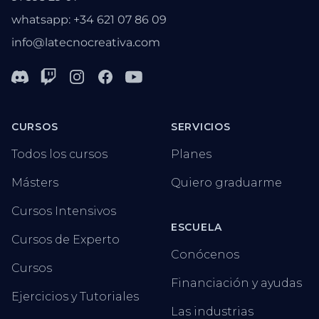
whatsapp: +34 621 07 86 09
info@latecnocreativa.com
Discord
Twitch
Instagram
Facebook
Youtube
CURSOS
SERVICIOS
Todos los cursos
Planes
Másters
Quiero graduarme
Cursos Intensivos
ESCUELA
Cursos de Experto
Conócenos
Cursos
Financiación y ayudas
Ejercicios y Tutoriales
Las industrias