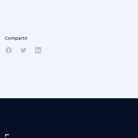
Compartir
Compartir en Facebook
Compartir en Twitter
Compartir en Linkedin