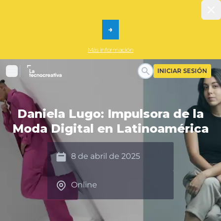
Dis
→
Más información
La tecnocreativa
INICIAR SESIÓN
Menu
Daniela Lugo: Impulsora de la
Moda Digital en Latinoamérica
Date
8 de abril de 2025
Date
Online