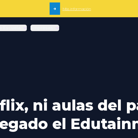
→
Más información
a Escuela
Empresas
flix, ni aulas del 
legado el Edutai