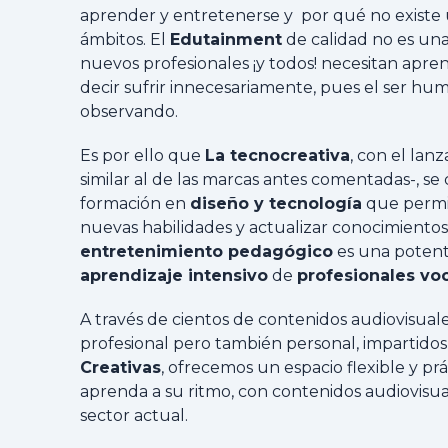
aprender y entretenerse y por qué no existe
ámbitos. El
Edutainment
de calidad no es una
nuevos profesionales ¡y todos! necesitan apre
decir sufrir innecesariamente, pues el ser h
observando.
Es por ello que
La tecnocreativa
, con el la
similar al de las marcas antes comentadas-, se
formación en
diseño y tecnología
que permit
nuevas habilidades y actualizar conocimient
entretenimiento pedagógico
es una poten
aprendizaje intensivo
de
profesionales vo
A través de cientos de contenidos audiovisual
profesional pero también personal, impartidos
Creativas
, ofrecemos un espacio flexible y pr
aprenda a su ritmo, con contenidos audiovisu
sector actual.