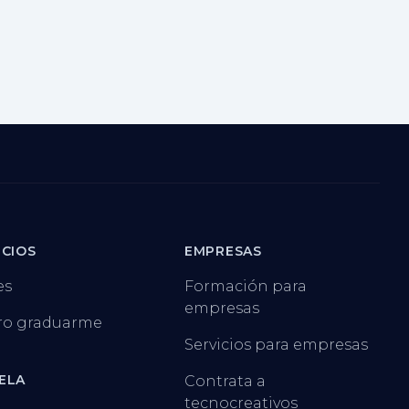
ICIOS
EMPRESAS
es
Formación para
empresas
ro graduarme
Servicios para empresas
ELA
Contrata a
tecnocreativos