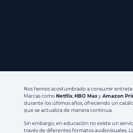
Nos hemos acostumbrado a consumir entreteni
Marcas como
Netflix
,
HBO Max
y
Amazon Pr
durante los últimos años, ofreciendo un catá
que se actualiza de manera continua.
Sin embargo, en educación no existe un servicio
través de diferentes formatos audiovisuales. L