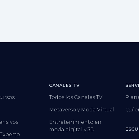
CANALES TV
SERV
cursos
Todos los Canales TV
Plan
Metaverso y Moda Virtual
Quie
ensivos
Entretenimiento en
ESCU
moda digital y 3D
 Experto