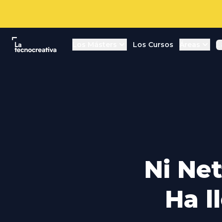
La tecnocreativa
Los Másters
Los Cursos
Áreas
L
Ni Net
Ha l