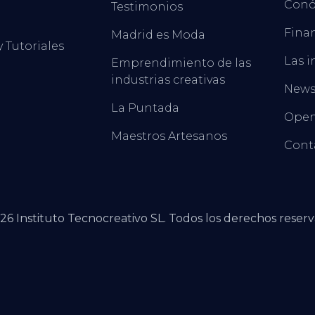
Conó
Testimonios
Finan
Madrid es Moda
y Tutoriales
Las i
Emprendimiento de las
industrias creativas
New
La Puntada
Open
Maestros Artesanos
Cont
26
Instituto Tecnocreativo SL. Todos los derechos reserv