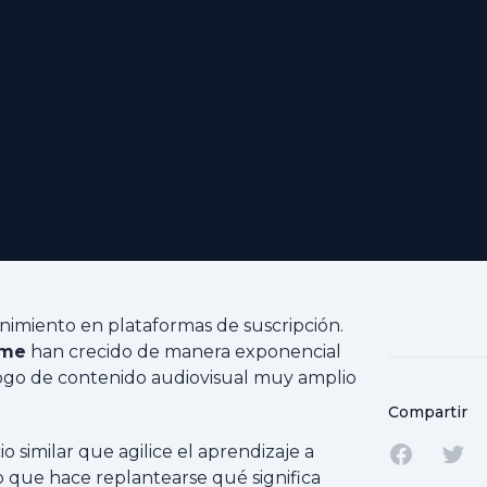
miento en plataformas de suscripción.
ime
han crecido de manera exponencial
logo de contenido audiovisual muy amplio
Compartir
 similar que agilice el aprendizaje a
Comparti
Com
o que hace replantearse qué significa