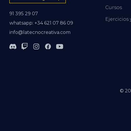
Cursos
91 395 29 07
Ejercicios 
whatsapp: +34 621 07 86 09
info@latecnocreativa.com
Discord
Twitch
Instagram
Facebook
Youtube
©
20