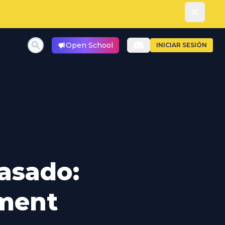
Dismiss
Open School
INICIAR SESIÓN
pasado:
nment