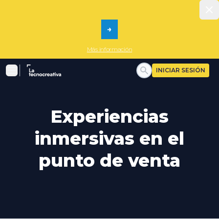
Dism
→
Más información
La tecnocreativa
INICIAR SESIÓN
Menu
Experiencias
inmersivas en el
punto de venta