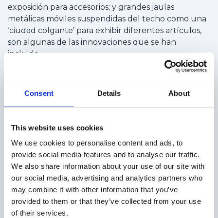
exposición para accesorios; y grandes jaulas
metálicas móviles suspendidas del techo como una
‘ciudad colgante’ para exhibir diferentes artículos,
son algunas de las innovaciones que se han
incluido.
Dior
ha reabierto las puertas de su emblemática
tienda en París después de 2 años de obras. El
Consent
Details
About
resultado ha sido la materialización del universo
Dior en un espacio de 2.000 metros cuadrados en el
que conviven desde esculturas de
Isa Genzken
y
This website uses cookies
Paul Cocksedgey
, simulando los bocetos del
We use cookies to personalise content and ads, to
Christian Dior
que caen de su escritorio, fotos de
provide social media features and to analyse our traffic.
Brigitte Niedermair
, con las prendas y accesorios
We also share information about your use of our site with
de la casa de
Alta Costura
. En el espacio también se
our social media, advertising and analytics partners who
pueden apreciar documentales, exposiciones y la
may combine it with other information that you’ve
amplia retrospectiva “Christian Retrospectiva Dior:
provided to them or that they’ve collected from your use
diseñador de sueños». Una manera de contar la
of their services.
historia de la marca a través del arte y el