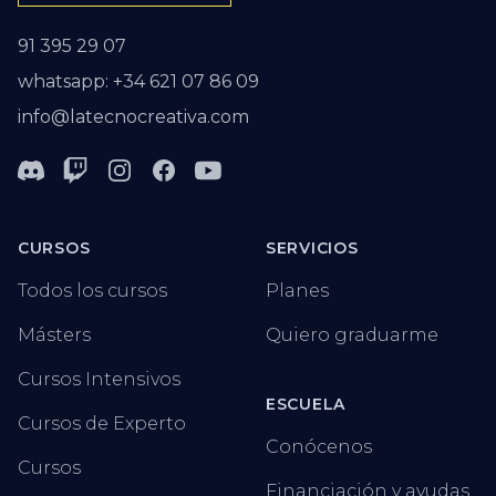
91 395 29 07
whatsapp: +34 621 07 86 09
info@latecnocreativa.com
Discord
Twitch
Instagram
Facebook
Youtube
CURSOS
SERVICIOS
Todos los cursos
Planes
Másters
Quiero graduarme
Cursos Intensivos
ESCUELA
Cursos de Experto
Conócenos
Cursos
Financiación y ayudas