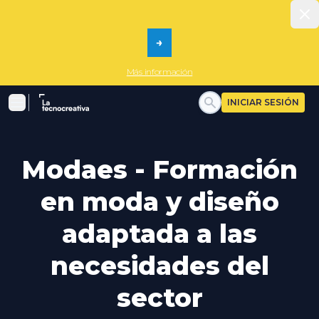
Dism
→
Más información
La tecnocreativa
INICIAR SESIÓN
Menu
Modaes - Formación
en moda y diseño
adaptada a las
necesidades del
sector