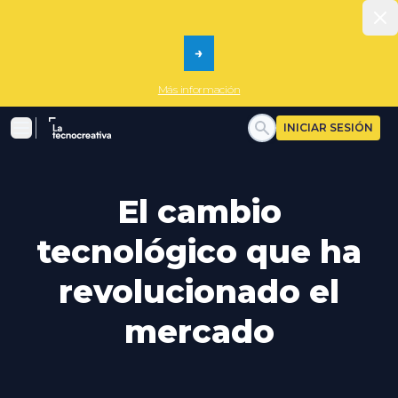
Dism
→
Más información
La tecnocreativa
INICIAR SESIÓN
Menu
El cambio
tecnológico que ha
revolucionado el
mercado