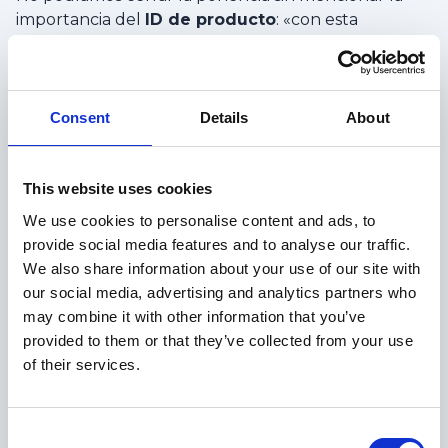
importancia del
ID de producto
: «con esta
tecnología podremos saber todo sobre la historia de
un artículo: cuando se produjo, su origen, sus
materiales y cuidados, además de su representación
virtual, solo con una foto de la prenda física».
Consent
Details
About
Alonso concluyó en que la moda, en sentido amplio,
tiene una oportunidad como no la ha tenido en
This website uses cookies
siglos para ser, por fin,
sostenible
y que el presente
We use cookies to personalise content and ads, to
y el futuro de la
web3
es de las marcas que no se
provide social media features and to analyse our traffic.
limiten a la
circularidad
física, sino también a la
We also share information about your use of our site with
emocional. El 3D, la moda virtual y sus herramientas
our social media, advertising and analytics partners who
son accesibles, pero hay que formarse y apostar por
may combine it with other information that you’ve
ello.
provided to them or that they’ve collected from your use
of their services.
No te quedes atrás y aprende cómo sacarle el
mayor partido a la
moda digital
.
Consent