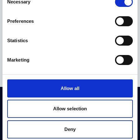
Necessary
Selection
Preferences
Compartir
Statistics
Compartir en Facebook
Compartir en Twitter
Compartir en Linkedin
Marketing
Allow all
Allow selection
Deny