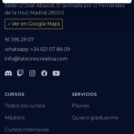
Sede: c/ José Abascal, 51 (entrada por c/ Fernández
de la Hoz) Madrid 28003
→ Ver en Google Maps
91 395 29 07
whatsapp: +34 621 07 86 09
info@latecnocreativa.com
Discord
Twitch
Instagram
Facebook
Youtube
CURSOS
SERVICIOS
Todos los cursos
Planes
Másters
Quiero graduarme
Cursos Intensivos