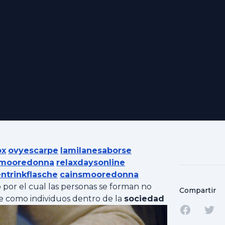
ox
ovyescarpe
lamilanesaborse
smooredonna
relaxdaysonline
ntrinkflasche
cainsmooredonna
 por el cual las personas se forman no
Compartir
se como individuos dentro de la
sociedad
Comparti
Com