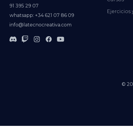
91 395 29 07
Ejercicios 
whatsapp: +34 621 07 86 09
info@latecnocreativa.com
Discord
Twitch
Instagram
Facebook
Youtube
©
20