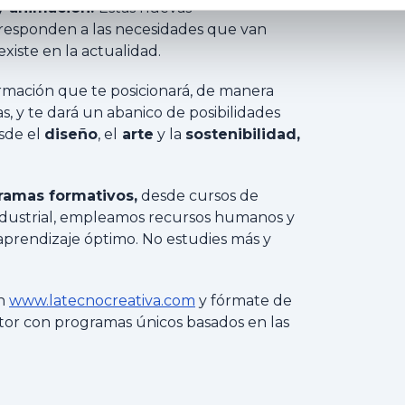
y animación.
Estas nuevas
o responden a las necesidades que van
xiste en la actualidad.
ormación que te posicionará, de manera
as, y te dará un abanico de posibilidades
sde el
diseño
, el
arte
y la
sostenibilidad,
ramas formativos,
desde cursos de
ndustrial, empleamos recursos humanos y
aprendizaje óptimo. No estudies más y
en
www.latecnocreativa.com
y fórmate de
ctor
con programas únicos basados en las