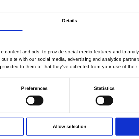
 grado e rischio
sociedad justa, igualitaria y
Details
gar
«, y la
formación continua
permite
a eficaz a las demandas del
tualización de conocimientos es la clave
e content and ads, to provide social media features and to analy
 y nuevas formas de trabajo.
 our site with our social media, advertising and analytics partn
 provided to them or that they’ve collected from your use of their
novación, convirtiéndose en una fuente
 una época en la que el mercado se
ución
gracias a la
digitalización
y a la
Preferences
Statistics
o que es importante que la formación lo
función de las necesidades que van
uevas etapas de formación con el inicio
Allow selection
 y Emprendimiento para la industria
s y Web 3
y
Máster 3D en Creación de