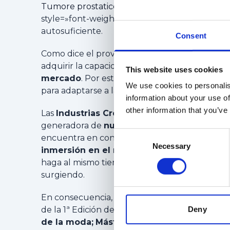
Tumore prostatico: la prognosi in base a stadio,
style=»font-weight: 400;»>. Es la base para una 
autosuficiente.
Consent
Como dice el proverbio, «
el saber no ocupa lu
adquirir la capacidad de
responder de maner
This website uses cookies
mercado
. Por este motivo, creemos que la ac
We use cookies to personalis
para adaptarse a las innovaciones tecnológicas
information about your use of
other information that you’ve
Las
Industrias Creativas
son el foco de la in
generadora de
nuevas profesiones
. Vivimos
Consent
encuentra en constante
crecimiento
y
evol
Necessary
Selection
inmersión en el mundo tecnológico
, por l
haga al mismo tiempo y sepa
actualizarse
en 
surgiendo.
En consecuencia, este año damos comienzo a n
Deny
de la 1ª Edición del
Máster en Sostenibilidad
de la moda;
Máster en Metaverse Busines