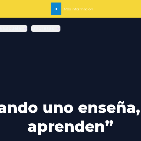
→
Más información
a Escuela
Empresas
ando uno enseña,
aprenden”