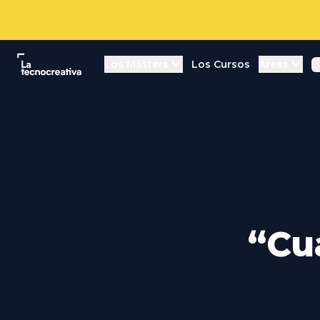
La tecnocreativa
Los Másters
Los Cursos
Áreas
L
“Cu