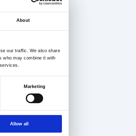
About
se our traffic. We also share
ers who may combine it with
 services.
Marketing
Allow all