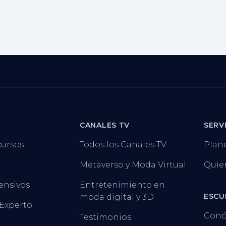
CANALES TV
SERV
cursos
Todos los Canales TV
Plan
Metaverso y Moda Virtual
Quie
ensivos
Entretenimiento en
ESCU
moda digital y 3D
 Experto
Conó
Testimonios