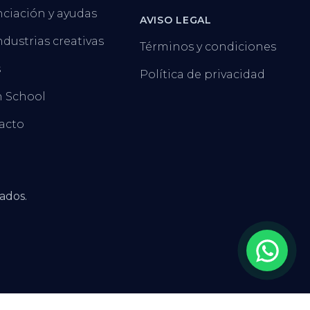
ciación y ayudas
AVISO LEGAL
ndustrias creativas
Términos y condiciones
s
Política de privacidad
 School
acto
ados.