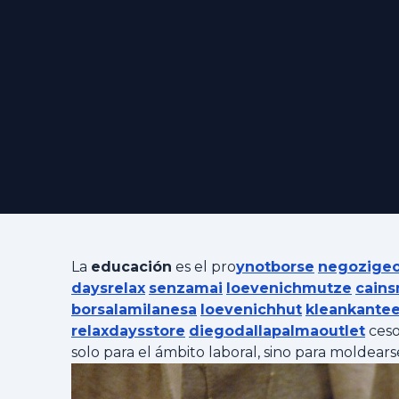
La
educación
es el pro
ynotborse
negozige
daysrelax
senzamai
loevenichmutze
cain
borsalamilanesa
loevenichhut
kleankantee
relaxdaysstore
diegodallapalmaoutlet
ceso
solo para el ámbito laboral, sino para moldear