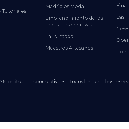
Finan
Madrid es Moda
y Tutoriales
Las i
Emprendimiento de las
industrias creativas
New
La Puntada
Open
Maestros Artesanos
Cont
26
Instituto Tecnocreativo SL. Todos los derechos reserv