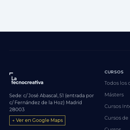
CURSOS
Todos los 
Másters
Sede: c/ José Abascal, 51 (entrada por
c/ Fernández de la Hoz) Madrid
Cursos Int
28003
Cursos de
→ Ver en Google Maps
Cursos