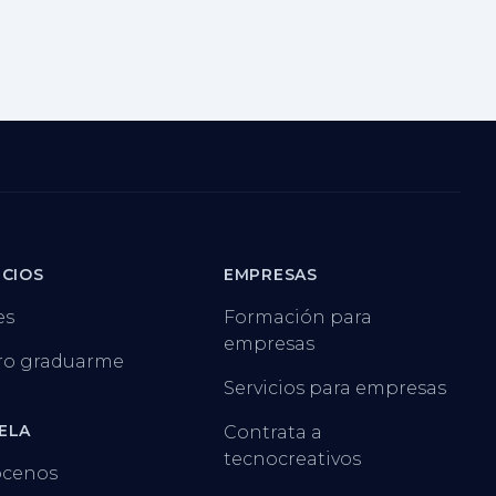
ICIOS
EMPRESAS
es
Formación para
empresas
ro graduarme
Servicios para empresas
ELA
Contrata a
tecnocreativos
cenos