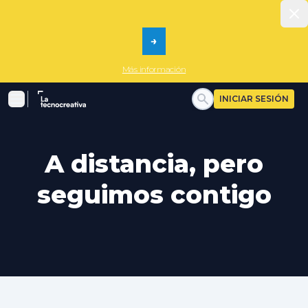
Dism
→
Más información
La tecnocreativa
INICIAR SESIÓN
Menu
A distancia, pero
seguimos contigo