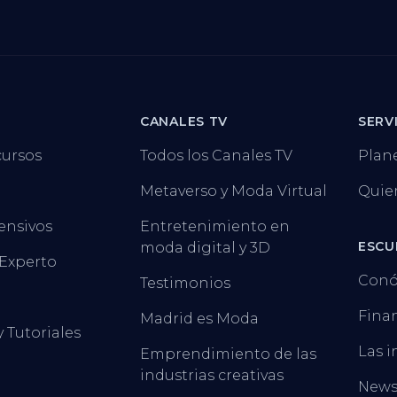
CANALES TV
SERV
cursos
Todos los Canales TV
Plan
Metaverso y Moda Virtual
Quie
ensivos
Entretenimiento en
ESCU
moda digital y 3D
 Experto
Conó
Testimonios
Finan
Madrid es Moda
y Tutoriales
Las i
Emprendimiento de las
industrias creativas
New