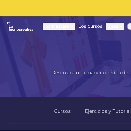
La tecnocreativa
Los Másters
Los Cursos
Áreas
L
Descubre una manera inédita de ap
Cursos
Ejercicios y Tutoria