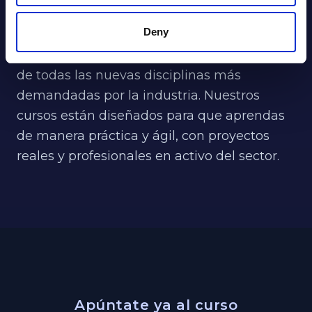
Tecnología y New Business de Nueva
Deny
Generación. Con nosotros puedes
convertirte en un profesional que está al día
de todas las nuevas disciplinas más
demandadas por la industria. Nuestros
cursos están diseñados para que aprendas
de manera práctica y ágil, con proyectos
reales y profesionales en activo del sector.
Apúntate ya al curso