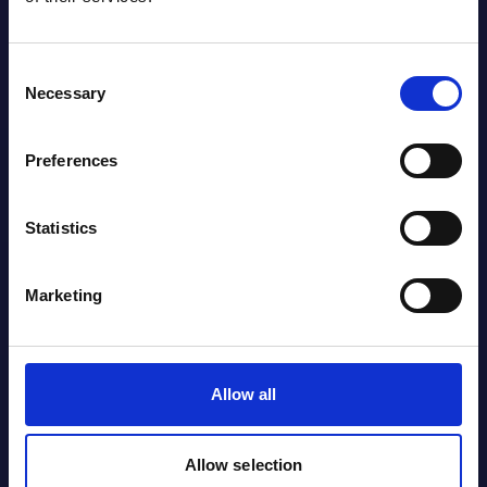
Lydia García López-Trabado
Consent
Necessary
Lydia García López-Trabado, con más de
Selection
15 años de carrera en grandes marcas,
coleccionista e historiadora. Hoy dirige su
Preferences
propia empresa dedicada a la
conservación y difusión del legado de
una colección histórica de Alta Costura
Statistics
española, a través de la cual recoge
testimonios vivos de nuestro pasado.
Marketing
Allow all
Sobre La tecnocreativa
Allow selection
La tecnocreativa es la Escuela de Diseño,