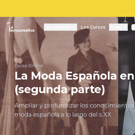
La tecnocreativa
Los Másters
Los Cursos
Áreas
L
Curso Online
La Moda Española en 
(segunda parte)
Ampliar y profundizar los conocimientos e
moda española a lo largo del s.XX