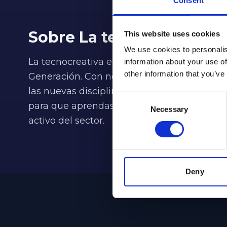
Consent
Sobre La tecnocreativa
This website uses cookies
We use cookies to personalis
La tecnocreativa es la Escuela de Diseño,
information about your use of
other information that you’ve
Generación. Con nosotros puedes convertirt
las nuevas disciplinas más demandadas por 
Consent
para que aprendas de manera práctica y ágil
Necessary
Selection
activo del sector.
Deny