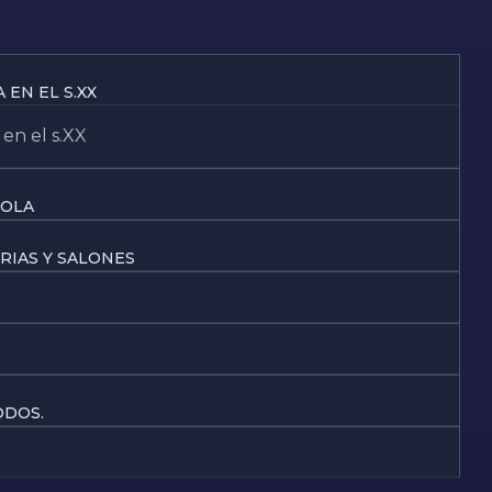
EN EL S.XX
en el s.XX
ÑOLA
RIAS Y SALONES
ODOS.