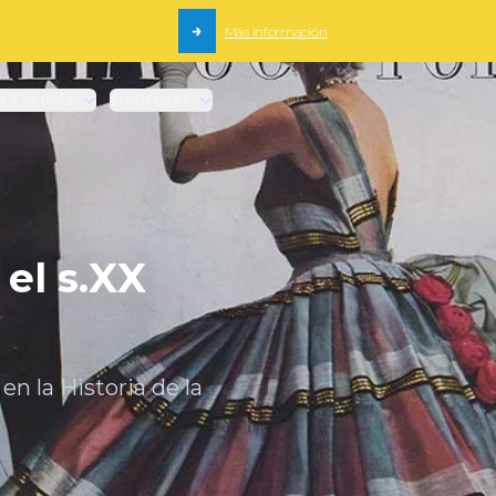
→
Más información
a Escuela
Empresas
el s.XX
n la Historia de la