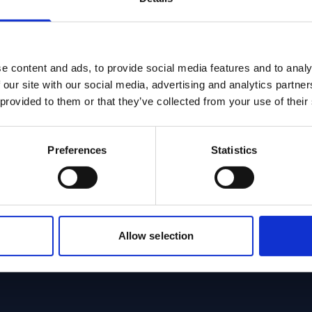
e content and ads, to provide social media features and to analy
 Tecnología y New Business de Nueva
 our site with our social media, advertising and analytics partn
 provided to them or that they’ve collected from your use of their
e en un profesional que está al día de todas
la industria. Nuestros cursos están diseñados
, con proyectos reales y profesionales en
Preferences
Statistics
Allow selection