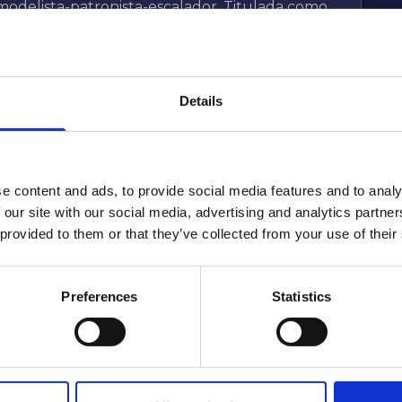
modelista-patronista-escalador. Titulada como
e Industrial y Moda, combina su perfil más
n el digital, participando de esta manera en
naje físico y digital. La formación ha sido una
us estudios principales, para estar a la
Details
cnologías en combinación con los métodos más
mbina la docencia con su trabajo en Basaldúa
e content and ads, to provide social media features and to analy
 our site with our social media, advertising and analytics partn
 provided to them or that they’ve collected from your use of their
Preferences
Statistics
 Tecnología y New Business de Nueva
e en un profesional que está al día de todas
la industria. Nuestros cursos están diseñados
, con proyectos reales y profesionales en