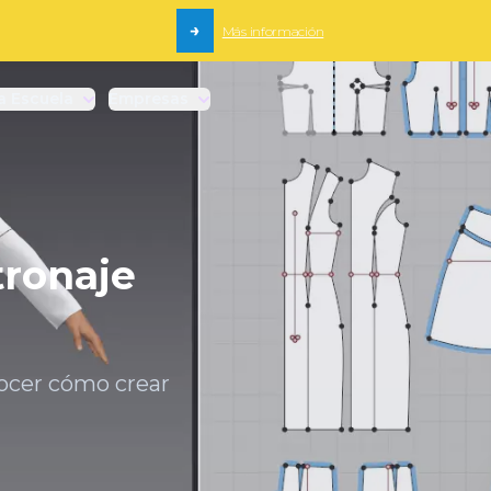
→
Más información
a Escuela
Empresas
ronaje
ocer cómo crear