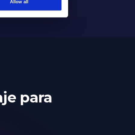
Allow all
je para