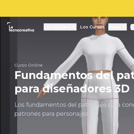
La tecnocreativa
Los Másters
Los Cursos
Áreas
L
Curso Online
Fundamentos del pat
para diseñadores 3D
Los fundamentos del patronaje para con
patrones para personajes