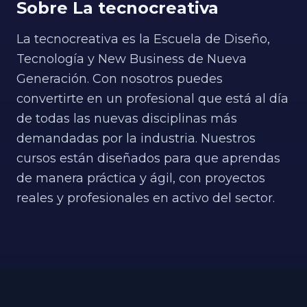
Sobre La tecnocreativa
entonces, ha colaborado con reconocidas
marcas a nivel internacional y su trabajo
La tecnocreativa es la Escuela de Diseño,
ha sido destacado en diversos eventos y
medios. En la actualidad, compagina su
Tecnología y New Business de Nueva
labor como profesional independiente
Generación. Con nosotros puedes
con la enseñanza.
convertirte en un profesional que está al día
de todas las nuevas disciplinas más
demandadas por la industria. Nuestros
cursos están diseñados para que aprendas
de manera práctica y ágil, con proyectos
reales y profesionales en activo del sector.