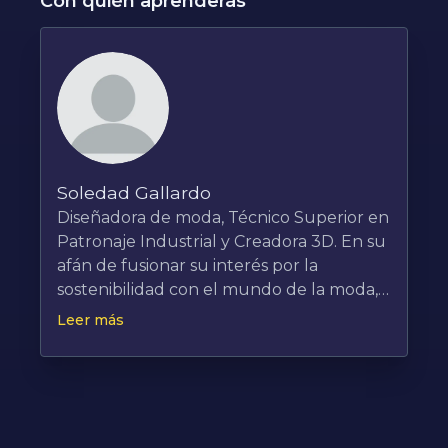
Con quién aprenderás
Soledad Gallardo
Diseñadora de moda, Técnico Superior en
Patronaje Industrial y Creadora 3D. En su
afán de fusionar su interés por la
sostenibilidad con el mundo de la moda,
en 2020, Soledad incursionó en el ámbito
Leer más
de la 'artesanía digital', especializándose
en la creación de prendas mediante el
uso de herramientas 3D, así como de
avatares como medio para presentar
piezas y expresar conceptos. Desde