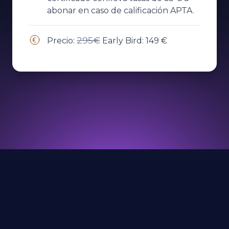
abonar en caso de calificación APTA.
295€
Precio:
Early Bird:
149 €