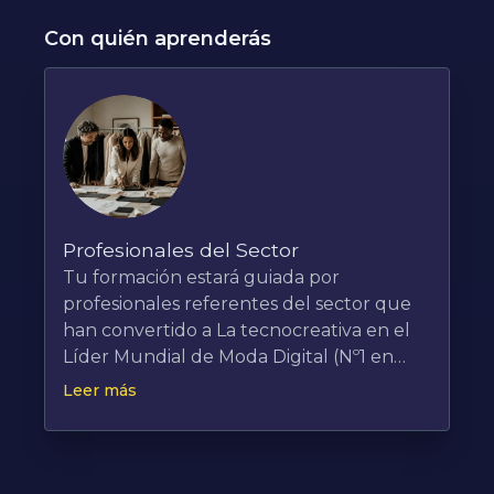
Con quién aprenderás
Profesionales del Sector
Tu formación estará guiada por
profesionales referentes del sector que
han convertido a La tecnocreativa en el
Líder Mundial de Moda Digital (Nº1 en
Digital Fashion y Nº22 en Creative Schools
Leer más
Worldwide) El equipo de trainers contará
con miembros del equipo pionero en la
integración de la inteligencia artificial en
la moda en Europa que ya están