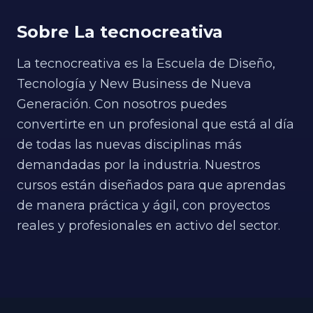
formando a las mayores empresas del
Sobre La tecnocreativa
sector , y en algunas de las sesiones
participarán expertos específicos
La tecnocreativa es la Escuela de Diseño,
orientados a dar una visión amplia de la
transformación del sector., con el objetivo
Tecnología y New Business de Nueva
de impulsar a los participantes hacia los
Generación. Con nosotros puedes
puestos de mayor proyección actual en
convertirte en un profesional que está al día
la industria.
de todas las nuevas disciplinas más
demandadas por la industria. Nuestros
cursos están diseñados para que aprendas
de manera práctica y ágil, con proyectos
reales y profesionales en activo del sector.