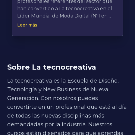
profesionales referentes del sector que
han convertido a La tecnocreativa en el
Líder Mundial de Moda Digital (Nº1 en
Digital Fashion y Nº22 en Creative Schools
Leer más
Worldwide) El equipo de trainers contará
con miembros del equipo pionero en la
integración de la inteligencia artificial en
la moda en Europa que ya están
formando a las mayores empresas del
Sobre La tecnocreativa
sector , y en algunas de las sesiones
participarán expertos específicos
La tecnocreativa es la Escuela de Diseño,
orientados a dar una visión amplia de la
transformación del sector., con el objetivo
Tecnología y New Business de Nueva
de impulsar a los participantes hacia los
Generación. Con nosotros puedes
puestos de mayor proyección actual en
convertirte en un profesional que está al día
la industria.
de todas las nuevas disciplinas más
demandadas por la industria. Nuestros
cursos están diseñados para que aprendas