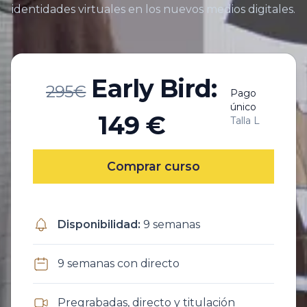
identidades virtuales en los nuevos medios digitales.
Early Bird:
295€
Pago
único
149 €
Talla L
Comprar curso
Disponibilidad
:
9 semanas
9 semanas con directo
Pregrabadas, directo y titulación