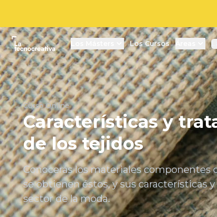
La tecnocreativa
Los Másters
Los Cursos
Áreas
L
Curso Online
Características y tra
de los tejidos
Conocerás los materiales componentes d
se obtienen éstos, y sus características y
sector de la moda.