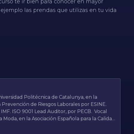
curso te ir bien para conocer en mayor
 ejemplo las prendas que utilizas en tu vida
niversidad Politécnica de Catalunya, en la
en Prevención de Riesgos Laborales por ESINE.
 IMF. ISO 9001 Lead Auditor, por PECB. Vocal
a Moda, en la Asociación Española para la Calidad
ón de Técnicos de la Industria Textil (ATIT) y de
micos y Coloristas Textiles (AEQCT). Consultor y