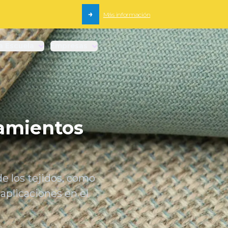
→
Más información
a Escuela
Empresas
tamientos
e los tejidos, como
 aplicaciones en el