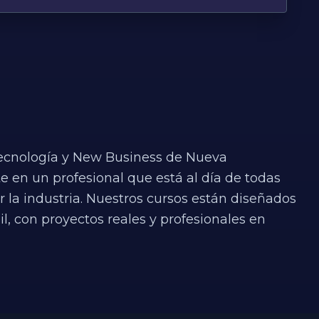
ía Textil, Sostenibilidad y Gestión de la
ia industrial en todas las etapas de la cadena de
mación.
 Tecnología y New Business de Nueva
e en un profesional que está al día de todas
la industria. Nuestros cursos están diseñados
, con proyectos reales y profesionales en