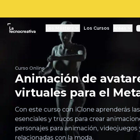
La tecnocreativa
Los Másters
Los Cursos
Áreas
L
Curso Online
Animación de avatar
virtuales para el Met
Con este curso con iClone aprenderás la
esenciales y trucos para crear animacion
personajes para animación, videojuegos y
relacionadas con la moda.