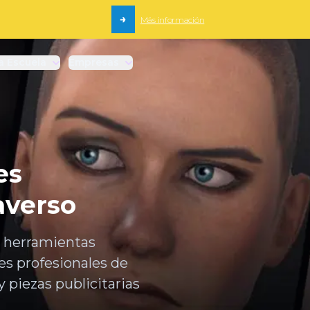
→
Más información
a Escuela
Empresas
es
averso
s herramientas
es profesionales de
 piezas publicitarias