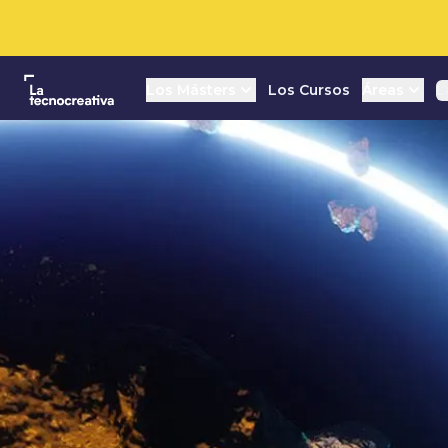
La tecnocreativa
Los Másters
Los Cursos
Áreas
L