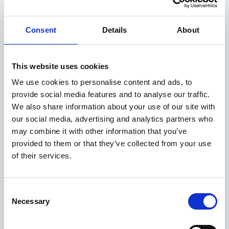
Apúntate a la Open School
Si quieres participar en el evento y ser parte de la
Consent
Details
About
Open School, solo tienes que rellenar el formulario.
This website uses cookies
Nombre
*
We use cookies to personalise content and ads, to
provide social media features and to analyse our traffic.
We also share information about your use of our site with
Apellidos
*
our social media, advertising and analytics partners who
may combine it with other information that you’ve
provided to them or that they’ve collected from your use
of their services.
Correo electrónico
*
Consent
Necessary
Selection
Teléfono